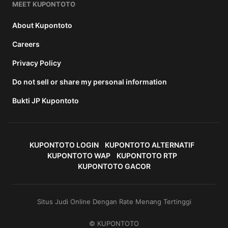
MEET KUPONTOTO
About Kupontoto
Careers
Privacy Policy
Do not sell or share my personal information
Bukti JP Kupontoto
KUPONTOTO LOGIN
KUPONTOTO ALTERNATIF
KUPONTOTO WAP
KUPONTOTO RTP
KUPONTOTO GACOR
Situs Judi Online Dengan Rate Menang Tertinggi
© KUPONTOTO